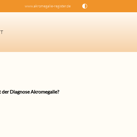
www.akromegalie-register.de
T
EN
t der Diagnose Akromegalie?